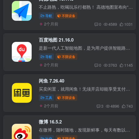
不止路熟，吃喝玩乐行都熟！ 高德地图宣布向“出门好生活开放服务平台”升级，推出全新品牌Slogan：高德地图，哪儿都熟！ 不止路熟，你想要的路线也熟，酒店也熟，景区也熟，连找厕所也熟，高德...
导航
不限设备
2个月前
0
4589
1031
百度地图 21.16.0
是新一代人工智能地图，是为用户提供智能路线规划及导航、地点查询、智能旅游等出行相关服务的平台，支持全局语音交互，AR实景导航等全新交互模式。致力于为用户提供更准确、更丰富、更易用的出...
导航
不限设备
2个月前
0
3763
1145
闲鱼 7.26.40
买卖闲置，就用闲鱼！无须开店却能享受支付宝担保交易，仅需30秒即可发布一款宝贝！ 兼容性 iPhone：iOS 14.0+ iPad：iPadOS 14.0+ 版本说明 更新至最新版； 注入净化插件； 净化开屏广告； 使...
工具
不限设备
2个月前
3
4896
743
微博 16.5.2
在微博，随时随地，发现新鲜事，每天有数以亿计的网友在围观、分享和互动，时政要闻、文娱热点、热门事件一手掌握；海量视频，等你来刷；专业达人、游戏动漫、美食时尚、情感搞笑、娱乐综艺、影...
社交
不限设备