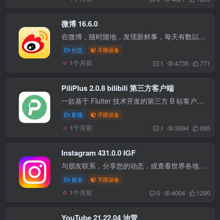
微博 16.6.0
在微博，随时随地，发现新鲜事，每天有数以亿计的网友在围观、分享和互动，时政要闻、文娱热点、热门事件一手掌握；海量视频，等你来刷；专业达人、游戏动漫、美食时尚、情感搞笑、娱乐综艺、影...
社交
不限设备
1个月前
1
4735
771
PiliPlus 2.0.8 bilibili 第三方客户端
一款基于 Flutter 技术开发的第三方 B 站客户端。它的前身是 PilipalaX，经过升级优化后以全新面貌出现。PiliPlus 界面简洁高效，去除了开屏广告、信息流推广等干扰元素，仅保留 “动态”“推荐...
影视
不限设备
1个月前
1
3994
685
Instagram 431.0.0 IGF
与朋友联系，分享您的动态，或查看世界各地其他人的最新消息。探索我们的社区，在这里您可以自由地做自己，分享从日常时刻到生活亮点的一切。 兼容性 iPhone：iOS 16.3+ iPad：iPadOS 16.3+ 版...
娱乐
不限设备
1个月前
0
4004
1290
YouTube 21.22.04 油管