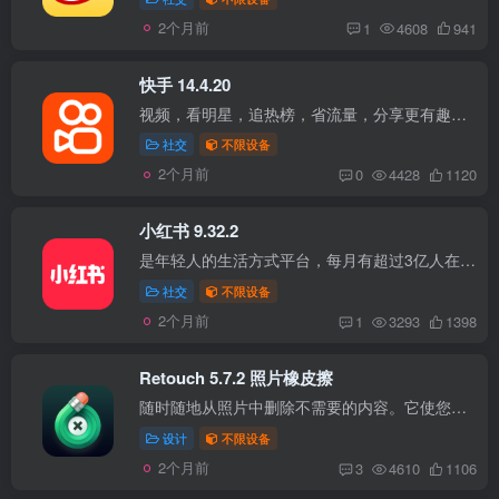
2个月前
1
4608
941
快手 14.4.20
视频，看明星，追热榜，省流量，分享更有趣的生活； 【更快】小安装包，极速下载。浏览更省流量，运行丝滑流畅。 【更赞】覆盖全网千万精彩原创小视频，分享真实有趣的生活。 【更好看】海量视...
社交
不限设备
2个月前
0
4428
1120
小红书 9.32.2
是年轻人的生活方式平台，每月有超过3亿人在这里分享生活经验，发现真实、美好、多元的世界，找到想要的生活 。 兼容性 iPhone：iOS 14.0+ iPad：iPadOS 14.0+ 版本说明 更新至最新版； 注入小...
社交
不限设备
2个月前
1
3293
1398
Retouch 5.7.2 照片橡皮擦
随时随地从照片中删除不需要的内容。它使您的照片看起来干净，同时节省您宝贵的时间。 本版本开始增加网格删除功能、边缘感知对象删除的新算法以及一些其他很棒的新功能。 兼容性 iPhone：iOS 1...
设计
不限设备
2个月前
3
4610
1106