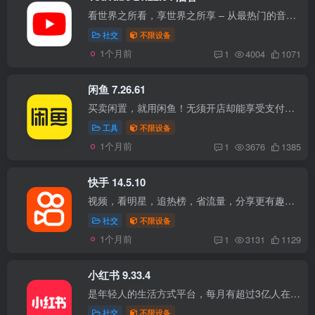
看世界之所看，享世界之所享 – 从最热门的音乐视频，到时下流行的游戏、时尚、美容、新闻和学习等类型的内容，全部尽揽眼底。您可以订阅喜爱的频道、创作自己的内容、与朋友分享精彩内容，还可...
社交
不限设备
1个月前
1
4004
1071
闲鱼 7.26.61
买卖闲置，就用闲鱼！无须开店却能享受支付宝担保交易，仅需30秒即可发布一款宝贝！ 兼容性 iPhone：iOS 14.0+ iPad：iPadOS 14.0+ 版本说明 更新至最新版； 注入净化插件； 净化开屏广告； 使...
工具
不限设备
1个月前
1
3676
1385
快手 14.5.10
视频，看明星，追热榜，省流量，分享更有趣的生活； 【更快】小安装包，极速下载。浏览更省流量，运行丝滑流畅。 【更赞】覆盖全网千万精彩原创小视频，分享真实有趣的生活。 【更好看】海量视...
社交
不限设备
1个月前
1
3131
1129
小红书 9.33.4
是年轻人的生活方式平台，每月有超过3亿人在这里分享生活经验，发现真实、美好、多元的世界，找到想要的生活 。 兼容性 iPhone：iOS 14.0+ iPad：iPadOS 14.0+ 版本说明 更新至最新版； 注入小...
社交
不限设备