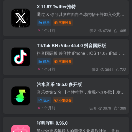
X 11.97 Twitter推特
通过 X 你可以发布面向全球的帖子并加入公共对话了解最新即时新闻，关注你感兴趣的内容通过社群附注提供的额外背景信息来随时关注动态使用空间进行音频或视频直播使用私信进行私下沟通订阅 X Pr...
娱乐
不限设备
1个月前
2
4726
1465
TikTok BH+Vibe 45.4.0 抖音国际版
抖音国际版 兼容性 iPhone：iOS 14.0+ iPad：iPadOS 14.0+ 版本说明 更新至最新版； 注入插件BH_1.9.3； 注入插件VibeTok_1.72； 注册登录 科学环境要纯净； 最好通过邮箱注册账号； APP无法注...
娱乐
不限设备
1个月前
3
3641
722
汽水音乐 19.5.0 多开版
音乐类第‘2’名 【个性推荐，发现小众好歌】发现好音乐不再是难题。根据你和品味相似的人的听歌偏好，为你推荐感兴趣的歌曲，拒绝千篇一律，让音乐更懂你。 【场景音乐&分类电台，随时找到...
音乐
不限设备
1个月前
6
3679
1389
哔哩哔哩 8.96.0
追求做更多年轻人的潮流文化娱乐社区，常被动漫迷们昵称为bilibili，”B站”，致力于ACG等娱乐领域内原创及二创的内容分享，集结精彩番剧、萌宅直播、经典影视、硬核游戏、数码评测、迷人宅舞、...