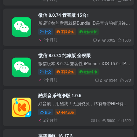
微信 8.0.74 管替版 15合1
所谓管替的意思就是Bundle ID是官方的标识符未做过修改；巨魔或越狱设备权限大，安装后会提示覆盖商店版本，直接覆盖即可； 如果想多开可以自行重签名修改Bundle ID标识符打包后安装即是多开，...
社交
不限设备
微信管替
2个月前
9
6302
1536
微信 8.0.74 纯净版 全权限
微信版本 8.0.74 兼容性 iPhone：iOS 15.0+ iPad：iPadOS 15.0+ 版本说明 AppStore商店正式版； 全权限提取iPA文件包； 使用说明 自签使用个人ID签名自动多开； 自签使用开发者证书签名多开需改...
社交
不限设备
微信纯净
2个月前
2
6344
573
酷我音乐纯净版 1.0.5
好音质，用酷我！无损资源，稀有母带HIFI资源尽在酷我。 酷我音乐，App Store上深受欢迎的音乐APP。百万高音质正版音乐，跨平台无缝同步。好音乐装进口袋，随时随地想听就听。 听音乐，用酷我【...
音乐
不限设备
2个月前
14
5600
1522
高德地图 16.17.3