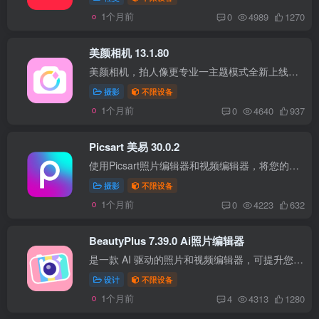
1个月前
0
4989
1270
美颜相机 13.1.80
美颜相机，拍人像更专业一主题模式全新上线：满足更多「新人群」、「新场景」、「新审美」的影像需求！视频拍摄更专业：手机秒变vlog神器，还有「视频精修」拯救原相机废片！医美级美颜参数：70...
摄影
不限设备
1个月前
0
4640
937
Picsart 美易 30.0.2
使用Picsart照片编辑器和视频编辑器，将您的创意变为现实。製作专业水準的拼贴画、设计并添加贴纸、快速移除和更换背景，体验流行编辑，比如 黄金时刻、镜中自拍、复古噪点滤镜或千禧滤镜。 Pic...
摄影
不限设备
1个月前
0
4223
632
BeautyPlus 7.39.0 Ai照片编辑器
是一款 AI 驱动的照片和视频编辑器，可提升您在 Instagram、TikTok 和 Youtube 等社交媒体平台上的数字形象。我们的目标是让每个人都能轻松而富有创意地进行视频编辑。零编辑知识的用户可以创建...
设计
不限设备
1个月前
4
4313
1280