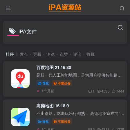
iPA文件
排序
发布
更新
浏览
点赞
评论
收藏
百度地图 21.16.30
是新一代人工智能地图，是为用户提供智能路线规划及导航、地点查询、智能旅游等出行相关服务的平台，支持全局语音交互，AR实景导航等全新交互模式。致力于为用户提供更准确、更丰富、更易用的出...
导航
不限设备
1个月前
1
4535
1444
高德地图 16.18.0
不止路熟，吃喝玩乐行都熟！ 高德地图宣布向“出门好生活开放服务平台”升级，推出全新品牌Slogan：高德地图，哪儿都熟！ 不止路熟，你想要的路线也熟，酒店也熟，景区也熟，连找厕所也熟，高德...
导航
不限设备
1个月前
2
4321
1225