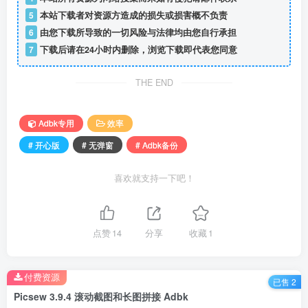
5
本站下载者对资源方造成的损失或损害概不负责
6
由您下载所导致的一切风险与法律均由您自行承担
7
下载后请在24小时内删除，浏览下载即代表您同意
THE END
Adbk专用
效率
# 开心版
# 无弹窗
# Adbk备份
喜欢就支持一下吧！
点赞
14
分享
收藏
1
付费资源
已售 2
Picsew 3.9.4 滚动截图和长图拼接 Adbk