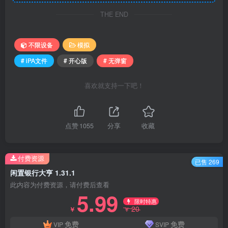
THE END
不限设备
模拟
# iPA文件
# 开心版
# 无弹窗
喜欢就支持一下吧！
点赞
1055
分享
收藏
付费资源
已售 269
闲置银行大亨 1.31.1
此内容为付费资源，请付费后查看
5.99
限时特惠
20
￥
￥
免费
免费
VIP
SVIP