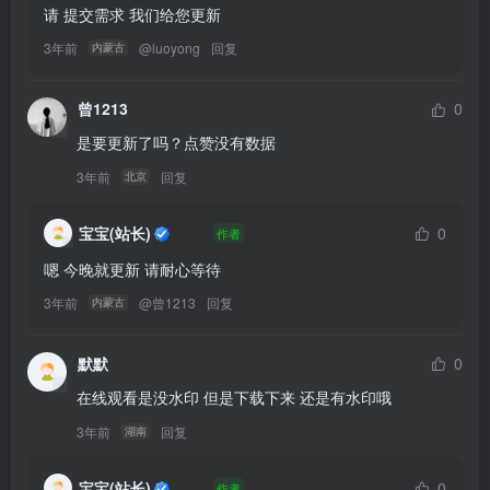
请 提交需求 我们给您更新
3年前
@
luoyong
回复
内蒙古
曾1213
0
是要更新了吗？点赞没有数据
3年前
回复
北京
宝宝(站长)
0
作者
嗯 今晚就更新 请耐心等待
3年前
@
曾1213
回复
内蒙古
默默
0
在线观看是没水印 但是下载下来 还是有水印哦
3年前
回复
湖南
宝宝(站长)
0
作者