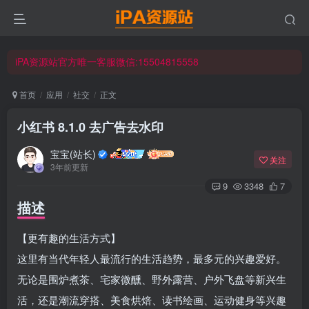
iPA资源站官方唯一客服微信:15504815558
☀ 会员请使用Safair浏览器浏览与下载 ☀
iPA资源站官方唯一客服微信:15504815558
首页
应用
社交
正文
小红书 8.1.0 去广告去水印
宝宝(站长)
关注
3年前更新
9
3348
7
描述
【更有趣的生活方式】
这里有当代年轻人最流行的生活趋势，最多元的兴趣爱好。
无论是围炉煮茶、宅家微醺、野外露营、户外飞盘等新兴生
活，还是潮流穿搭、美食烘焙、读书绘画、运动健身等兴趣