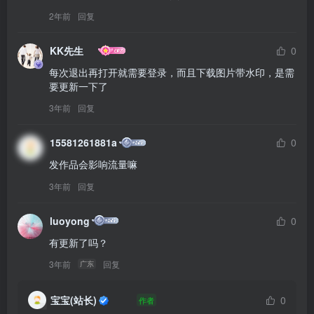
2年前
回复
KK先生
0
每次退出再打开就需要登录，而且下载图片带水印，是需
要更新一下了
3年前
回复
15581261881a
0
发作品会影响流量嘛
3年前
回复
luoyong
0
有更新了吗？
3年前
回复
广东
宝宝(站长)
0
作者