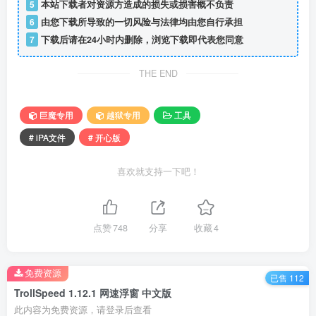
5
本站下载者对资源方造成的损失或损害概不负责
6
由您下载所导致的一切风险与法律均由您自行承担
7
下载后请在24小时内删除，浏览下载即代表您同意
THE END
巨魔专用
越狱专用
工具
# iPA文件
# 开心版
喜欢就支持一下吧！
点赞
748
分享
收藏
4
免费资源
已售 112
TrollSpeed 1.12.1 网速浮窗 中文版
此内容为免费资源，请登录后查看