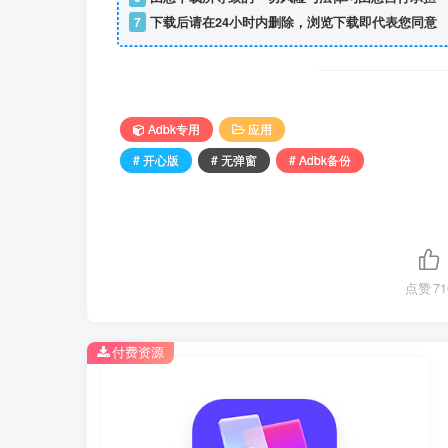
7
下载后请在24小时内删除，浏览下载即代表您同意
Adbk专用
应用
# 开心版
# 无弹窗
# Adbk备份
点赞
71
付费资源