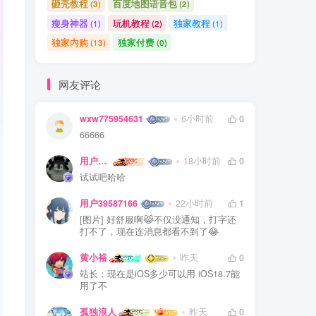
砸壳教程
百度地图语音包
(3)
(2)
瘦身神器
玩机教程
独家教程
(1)
(2)
(1)
独家内购
独家付费
(13)
(0)
网友评论
wxw775954631
6小时前
0
66666
用户45289622
18小时前
0
试试吧哈哈
用户39587166
22小时前
1
[图片] 好舒服啊😹不仅没通知，打字还
打不了，现在连消息都看不到了😂
黄小裕
昨天
0
站长：现在是iOS多少可以用 iOS18.7能
用了不
孤独浪人
昨天
0