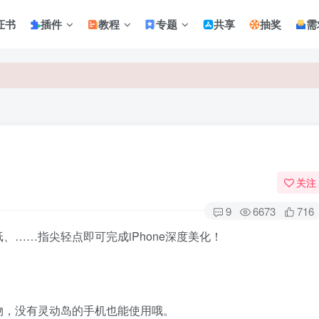
证书
插件
教程
专题
共享
抽奖
需
关注
9
6673
716
……指尖轻点即可完成iPhone深度美化！
物，没有灵动岛的手机也能使用哦。