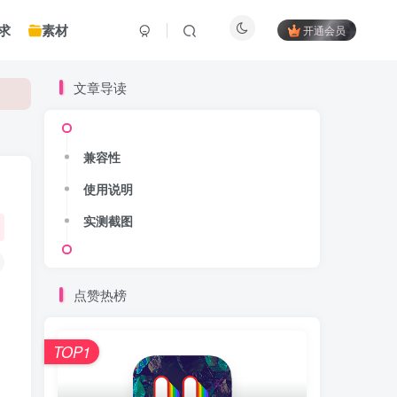
求
素材
开通会员
文章导读
兼容性
使用说明
实测截图
点赞热榜
TOP1