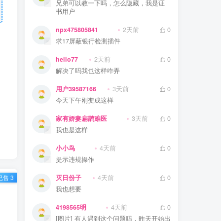
兄弟可以教一下吗，怎么隐藏，我是证
书用户
npx475805841
2天前
0
求17屏蔽银行检测插件
hello77
2天前
0
解决了吗我也这样咋弄
用户39587166
3天前
0
今天下午刚变成这样
家有娇妻扁鹊难医
3天前
0
我也是这样
小小鸟
4天前
0
提示违规操作
已售 3
灭日份子
4天前
0
我也想要
4198565明
4天前
0
[图片] 有人遇到这个问题吗，昨天开始出