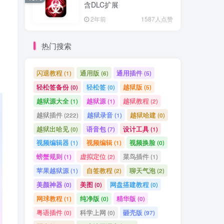
含DLC扩展
2年前
1587人点赞
热门搜索
闪退教程
通用版
通用插件
(1)
(6)
(5)
轻松签备份
轻松签
越狱版
(0)
(0)
(5)
越狱源大全
越狱源
越狱教程
(1)
(1)
(2)
越狱插件
越狱录音
越狱哈建
(222)
(1)
(0)
越狱出哈见
语音包
设计工具
(0)
(7)
(1)
视频编辑器
视频编辑
视频换脸
(1)
(1)
(0)
螃蟹规则
虚拟定位
菜鸟插件
(1)
(2)
(1)
苹果越狱源
自签教程
聊天气泡
(1)
(2)
(2)
美颜神器
美图
网盘搭建教程
(0)
(0)
(0)
网球教程
纯净版
精华版
(1)
(0)
(0)
粤语插件
科学上网
砸壳版
(0)
(0)
(97)