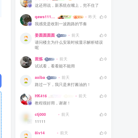
这还用说，新系统在嘴上，兜不住了
qaws111879
昨天
0
我感觉是收割一波跑路的节奏
姜圆圆圆圆
前天
0
请问楼主为什么安装时候显示解析错误
呢
斑炼
前天
0
试试看，看看能不能用
axiba
前天
0
路过一下，我只是来打酱油的！
HK416
前天
0
教程很好用，谢谢！
ctj000
前天
0
11111
8iv14
前天
0