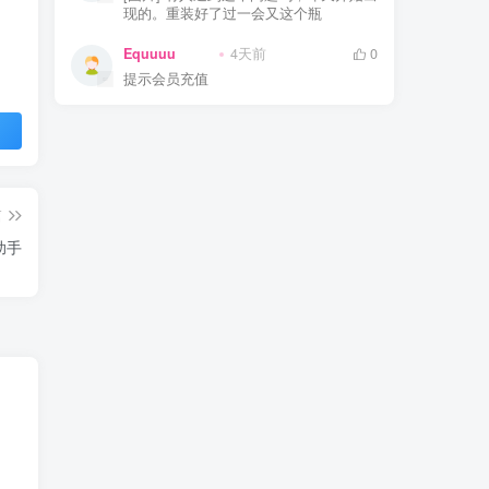
现的。重装好了过一会又这个瓶
Equuuu
4天前
0
提示会员充值
篇
化助手