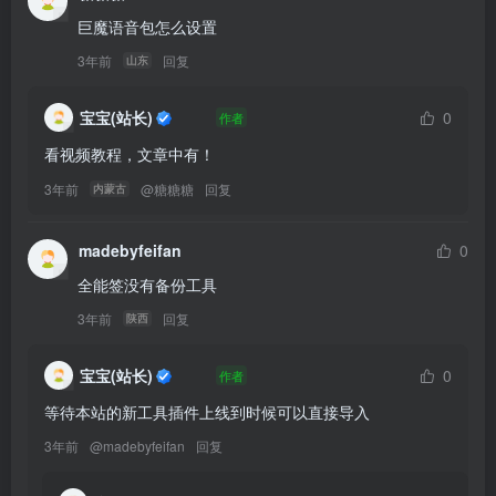
巨魔语音包怎么设置
3年前
回复
山东
宝宝(站长)
0
作者
看视频教程，文章中有！
3年前
@
糖糖糖
回复
内蒙古
madebyfeifan
0
全能签没有备份工具
3年前
回复
陕西
宝宝(站长)
0
作者
等待本站的新工具插件上线到时候可以直接导入
3年前
@
madebyfeifan
回复