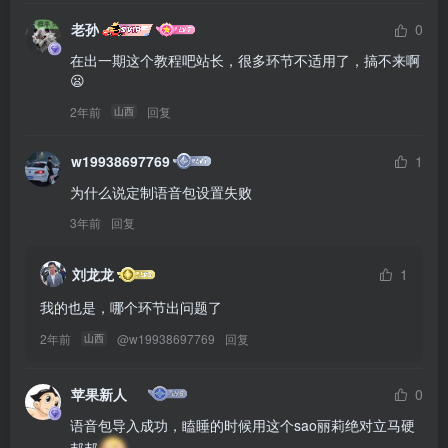
老孙
0
在出一期这个教程吧站长，很多环节不适用了，搞不来啊
😦
2年前
回复
山西
w19938697769
1
为什么说定制语音包设置失败
3年前
回复
刘龙龙
1
我的也是，哪个环节出问题了
2年前
@
w19938697769
回复
山西
苹果新人
0
语音包导入成功，瞌睡的时候用这个sao丽莉绝对立马硬
邦邦