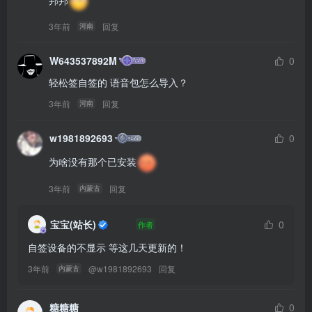
3年前
回复
河南
W643537892M
0
轻松签自签的 语音包怎么导入？
3年前
回复
河南
w1981892693
0
为啥没有那个已安装
3年前
回复
内蒙古
宝宝(站长)
0
作者
自签设备的不显示 等这几天更新的！
3年前
@
w1981892693
回复
内蒙古
糖糖糖
0