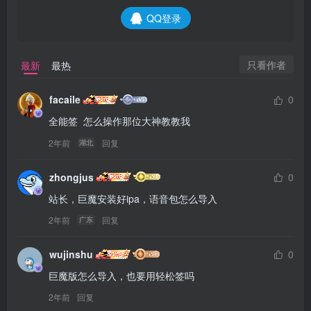
QQ登录
只看作者
最新
最热
facaile
0
全能签  怎么操作那位大神教教我
2年前
回复
湖北
zhongjus
0
站长，巨魔安装好ipa，语音包怎么导入
2年前
回复
广东
wujinshu
0
巨魔版怎么导入，也要用轻松签吗
2年前
回复