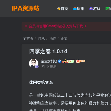
☀ 会员请使用Safair浏览器浏览与下载 ☀
首页
应用
游戏
iPA资源站官方唯一客服微信:15504815558
☀ 会员请使用Safair浏览器浏览与下载 ☀
iPA资源站官方唯一客服微信:15504815558
首页
游戏
动作
正文
四季之春 1.0.14
宝宝(站长)
3年前更新
休闲类第‘9’名
是一款以中国传统二十四节气为内核的寻物解
神话和寓言故事，需要用你出色的眼力和脑力，
并且一起经历春夏秋冬的故事。