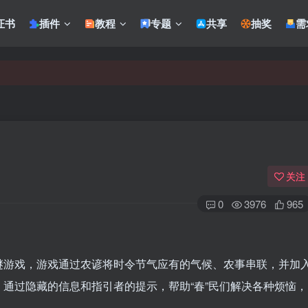
证书
插件
教程
专题
共享
抽奖
需
关注
0
3976
965
谜游戏，游戏通过农谚将时令节气应有的气候、农事串联，并加
通过隐藏的信息和指引者的提示，帮助“春”民们解决各种烦恼，