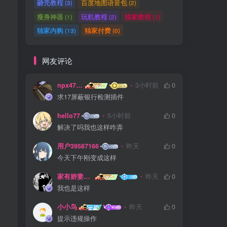
砸壳教程
百度地图语音包
(3)
(2)
瘦身神器
玩机教程
独家教程
(1)
(2)
(1)
独家内购
独家付费
(13)
(0)
网友评论
npx475805841
3小时前
0
求17屏蔽银行检测插件
hello77
5小时前
0
解决了吗我也这样咋弄
用户39587166
昨天
0
今天下午刚变成这样
家有娇妻扁鹊难医
昨天
0
我也是这样
小小鸟
昨天
0
提示违规操作