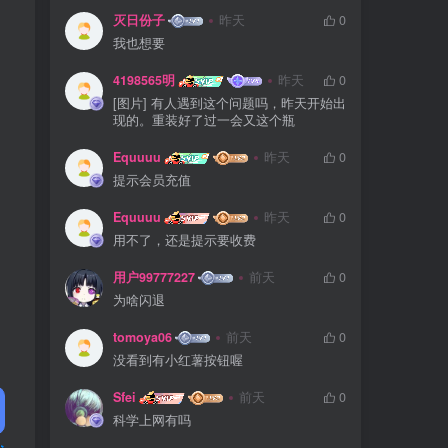
灭日份子
昨天
0
我也想要
4198565明
昨天
0
[图片] 有人遇到这个问题吗，昨天开始出
现的。重装好了过一会又这个瓶
Equuuu
昨天
0
提示会员充值
Equuuu
昨天
0
用不了，还是提示要收费
用户99777227
前天
0
为啥闪退
tomoya06
前天
0
没看到有小红薯按钮喔
Sfei
前天
0
科学上网有吗