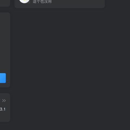
这个也没用
篇
.1