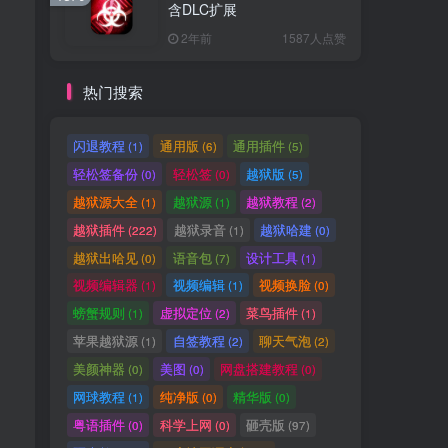
含DLC扩展
2年前
1587人点赞
热门搜索
闪退教程
通用版
通用插件
(1)
(6)
(5)
轻松签备份
轻松签
越狱版
(0)
(0)
(5)
越狱源大全
越狱源
越狱教程
(1)
(1)
(2)
越狱插件
越狱录音
越狱哈建
(222)
(1)
(0)
越狱出哈见
语音包
设计工具
(0)
(7)
(1)
视频编辑器
视频编辑
视频换脸
(1)
(1)
(0)
螃蟹规则
虚拟定位
菜鸟插件
(1)
(2)
(1)
苹果越狱源
自签教程
聊天气泡
(1)
(2)
(2)
美颜神器
美图
网盘搭建教程
(0)
(0)
(0)
网球教程
纯净版
精华版
(1)
(0)
(0)
粤语插件
科学上网
砸壳版
(0)
(0)
(97)