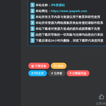
1
本站名称：
iPA资源站
2
本站网址：
https://www.ipapark.com
3
本站所有文字内容与资源仅用于教育和研究使用
4
本站所有资源为网络搜集而来如有侵犯请邮件联系
5
本站下载者对资源方造成的损失或损害概不负责
6
由您下载所导致的一切风险与法律均由您自行承担
7
下载后请在24小时内删除，浏览下载即代表您同意
不限设备
动作
# iPA文件
# 无弹窗
# 付费砸壳版
点赞
96