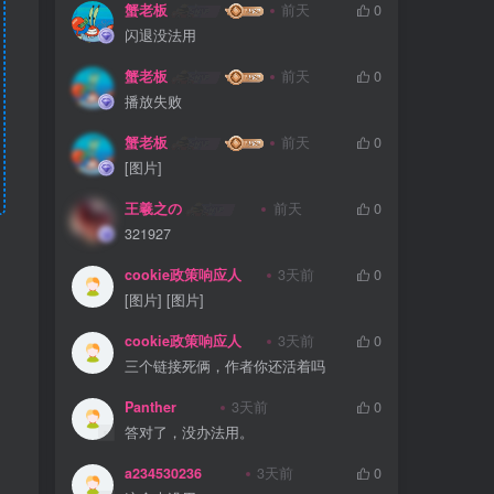
蟹老板
前天
0
闪退没法用
蟹老板
前天
0
播放失败
蟹老板
前天
0
[图片]
王羲之の
前天
0
321927
cookie政策响应人
3天前
0
[图片] [图片]
cookie政策响应人
3天前
0
三个链接死俩，作者你还活着吗
Panther
3天前
0
答对了，没办法用。
a234530236
3天前
0