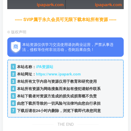
----- SVIP属于永久会员可无限下载本站所有资源 -----
©
版权声明
本站资源仅供学习交流使用请勿商业运营，严禁从事违
法，侵权等任何非法活动，否则后果自负！
1
本站名称：
iPA资源站
2
本站网址：
https://www.ipapark.com
3
本站所有文字内容与资源仅用于教育和研究使用
4
本站所有资源为网络搜集而来如有侵犯请邮件联系
5
本站下载者对资源方造成的损失或损害概不负责
6
由您下载所导致的一切风险与法律均由您自行承担
7
下载后请在24小时内删除，浏览下载即代表您同意
THE END